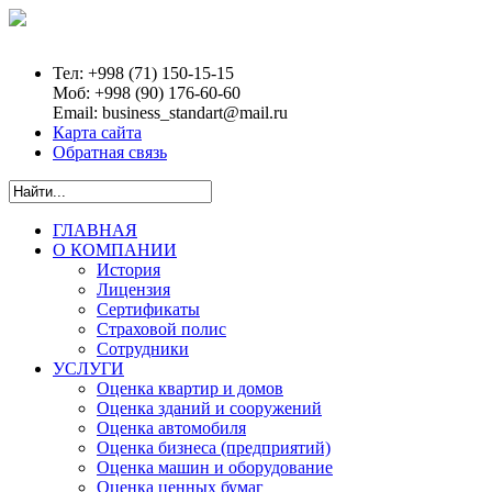
Тел:
+998 (71) 150-15-15
Моб:
+998 (90) 176-60-60
Email:
business_standart@mail.ru
Карта сайта
Обратная связь
ГЛАВНАЯ
О КОМПАНИИ
История
Лицензия
Сертификаты
Страховой полис
Сотрудники
УСЛУГИ
Оценка квартир и домов
Оценка зданий и сооружений
Оценка автомобиля
Оценка бизнеса (предприятий)
Оценка машин и оборудование
Оценка ценных бумаг