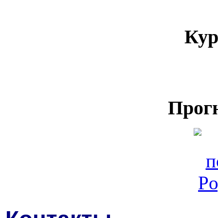
Кур
Прог