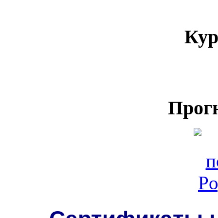
Кур
Прог