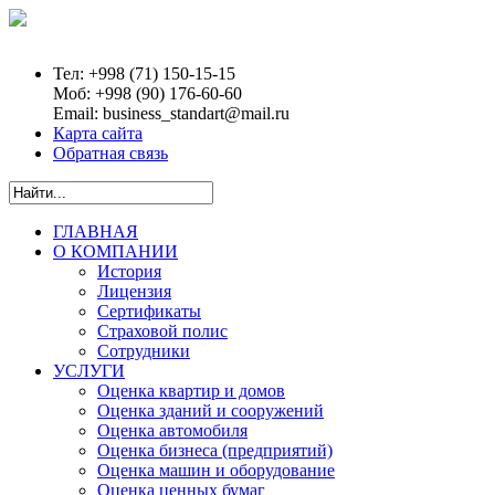
Тел:
+998 (71) 150-15-15
Моб:
+998 (90) 176-60-60
Email:
business_standart@mail.ru
Карта сайта
Обратная связь
ГЛАВНАЯ
О КОМПАНИИ
История
Лицензия
Сертификаты
Страховой полис
Сотрудники
УСЛУГИ
Оценка квартир и домов
Оценка зданий и сооружений
Оценка автомобиля
Оценка бизнеса (предприятий)
Оценка машин и оборудование
Оценка ценных бумаг