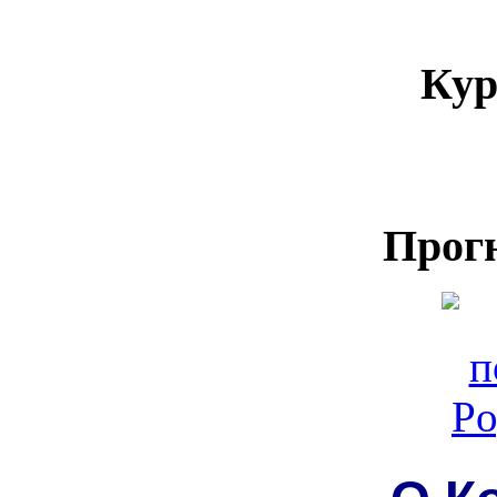
Кур
Прог