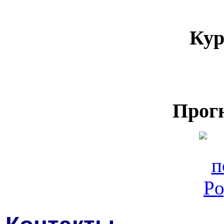
Кур
Прог