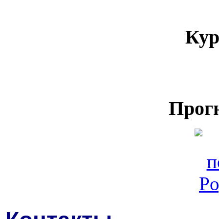
Кур
Прог