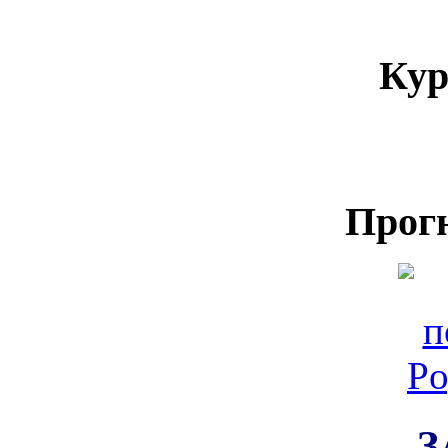
Кур
Прог
З