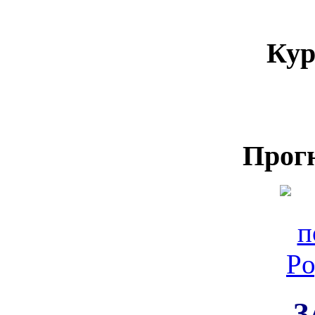
Кур
Прог
З