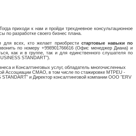
 Тогда приходи к нам и пройди трехдневное консультационное
ы по разработке своего бизнес плана.
е
для всех, кто желает приобрести
стартовые навыки по
озвонить по номеру +998901766616 (Офис менеджер Диана) и
ся, как и в группе, так и для единственного слушателя по
 "BUSINESS STANDART").
знеса и Консалтинговых услуг, обладатель многочисленных
ой Ассоциации СМАО, в том числе по стажировке MTPEU -
SS STANDART" и Директор консалтинговой компании ООО "ERV