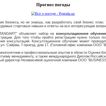
Прогноз погоды
я бизнеса, но не знаешь, как разработать свой бизнес план.
одимые стартовые навыки и ответы на все интересующие вопрос
TANDART" объявляет набор на
консультационное обучени
страции. Для того чтобы пройти регистрацию нужно только п
ния консультаций. Консултационное обучение может проводить
н, ул. Сайрам, 7-проезд, дом 17. (Головной офис компании ООО
 многолетним и профессиональным опытом в области Оценки би
ктному менеджменту, а также международного Диплом Российск
льный директор Независимой оценочной компании ООО "BUSINE