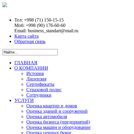
Тел:
+998 (71) 150-15-15
Моб:
+998 (90) 176-60-60
Email:
business_standart@mail.ru
Карта сайта
Обратная связь
ГЛАВНАЯ
О КОМПАНИИ
История
Лицензия
Сертификаты
Страховой полис
Сотрудники
УСЛУГИ
Оценка квартир и домов
Оценка зданий и сооружений
Оценка автомобиля
Оценка бизнеса (предприятий)
Оценка машин и оборудование
Оценка ценных бумаг