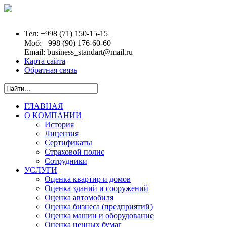
Тел:
+998 (71) 150-15-15
Моб:
+998 (90) 176-60-60
Email:
business_standart@mail.ru
Карта сайта
Обратная связь
ГЛАВНАЯ
О КОМПАНИИ
История
Лицензия
Сертификаты
Страховой полис
Сотрудники
УСЛУГИ
Оценка квартир и домов
Оценка зданий и сооружений
Оценка автомобиля
Оценка бизнеса (предприятий)
Оценка машин и оборудование
Оценка ценных бумаг