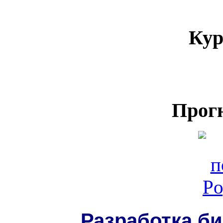
Кур
Прог
Разработка би