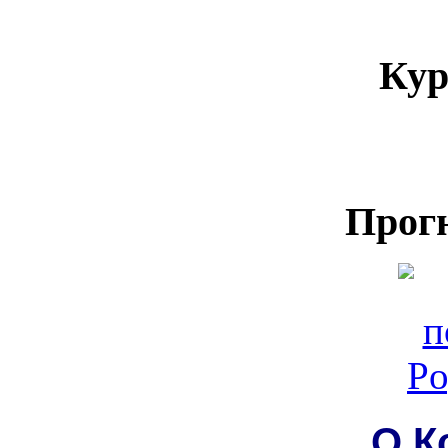
Кур
Прог
О К