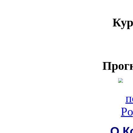
Кур
Прог
О К