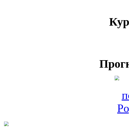
Кур
Прог