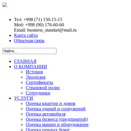
Тел:
+998 (71) 150-15-15
Моб:
+998 (90) 176-60-60
Email:
business_standart@mail.ru
Карта сайта
Обратная связь
ГЛАВНАЯ
О КОМПАНИИ
История
Лицензия
Сертификаты
Страховой полис
Сотрудники
УСЛУГИ
Оценка квартир и домов
Оценка зданий и сооружений
Оценка автомобиля
Оценка бизнеса (предприятий)
Оценка машин и оборудование
Оценка ценных бумаг