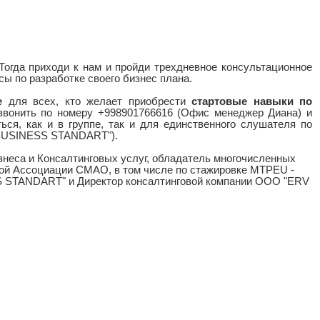
 Тогда приходи к нам и пройди трехдневное консультационное
ы по разработке своего бизнес плана.
е
для всех, кто желает приобрести
стартовые навыки по
озвонить по номеру +998901766616 (Офис менеджер Диана) и
ся, как и в группе, так и для единственного слушателя по
 "BUSINESS STANDART").
знеса и Консалтинговых услуг, обладатель многочисленных
ой Ассоциации СМАО, в том числе по стажировке MTPEU -
SS STANDART" и Директор консалтинговой компании ООО "ERV