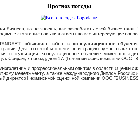
Прогноз погоды
я бизнеса, но не знаешь, как разработать свой бизнес план.
одимые стартовые навыки и ответы на все интересующие вопрос
TANDART" объявляет набор на
консультационное обучени
страции. Для того чтобы пройти регистрацию нужно только п
ния консультаций. Консултационное обучение может проводить
н, ул. Сайрам, 7-проезд, дом 17. (Головной офис компании ООО
 многолетним и профессиональным опытом в области Оценки би
ктному менеджменту, а также международного Диплом Российск
льный директор Независимой оценочной компании ООО "BUSINE