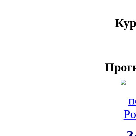
Кур
Прог
З