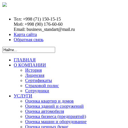
Тел:
+998 (71) 150-15-15
Моб:
+998 (90) 176-60-60
Email:
business_standart@mail.ru
Карта сайта
Обратная связь
ГЛАВНАЯ
О КОМПАНИИ
История
Лицензия
Сертификаты
Страховой полис
Сотрудники
УСЛУГИ
Оценка квартир и домов
Оценка зданий и сооружений
Оценка автомобиля
Оценка бизнеса (предприятий)
Оценка машин и оборудование
Оценка ценных бумаг