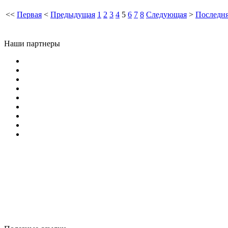
<<
Первая
<
Предыдущая
1
2
3
4
5
6
7
8
Следующая
>
Последн
Наши партнеры