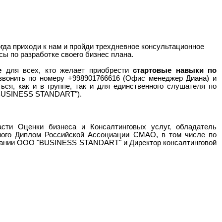
огда приходи к нам и пройди трехдневное консультационное
ы по разработке своего бизнес плана.
е
для всех, кто желает приобрести
стартовые навыки по
озвонить по номеру +998901766616 (Офис менеджер Диана) и
ся, как и в группе, так и для единственного слушателя по
 "BUSINESS STANDART").
сти Оценки бизнеса и Консалтинговых услуг, обладатель
ного Диплом Российской Ассоциации СМАО, в том числе по
мпании ООО "BUSINESS STANDART" и Директор консалтинговой