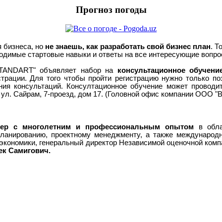
Прогноз погоды
я бизнеса, но
не знаешь, как разработать свой бизнес план
. Т
одимые стартовые навыки и ответы на все интересующие вопрос
TANDART" объявляет набор на
консультационное обучени
страции. Для того чтобы пройти регистрацию нужно только п
ния консультаций. Консултационное обучение может проводить
н, ул. Сайрам, 7-проезд, дом 17. (Головной офис компании ООО
нер с многолетним и профессиональным опытом
в обла
ланированию, проектному менеджменту, а также международ
р экономики, генеральный директор Независимой оценочной ко
к Самигович.