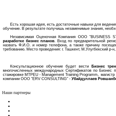
Есть хорошая идея, есть достаточные навыки для ведени
обучение. В результате получишь незаменимые знания, необх
Независимая Оценочная Компания ООО "BUSINESS S
разработке бизнес планов
. Вход по предварительной реги
назвать Ф.И.О. и номер телефона, а также причину посеще
требованию. Место проведения: г. Ташкент, М.Улугбекский р-
Консультационное обучение будет вести
Бизнес тре
многочисленных международных Сертификатов по Бизнес п
стажировке MTPEU - Management Training Programm, магист
компании ООО "ERV CONSULTING" -
Убайдуллаев Ровшанбе
Наши партнеры